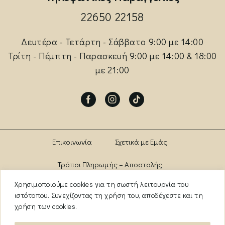
22650 22158
Δευτέρα - Τετάρτη - Σάββατο 9:00 με 14:00
Τρίτη - Πέμπτη - Παρασκευή 9:00 με 14:00 & 18:00
με 21:00
Facebook
Instagram
Tik-
tok
Επικοινωνία
Σχετικά με Εμάς
Τρόποι Πληρωμής – Αποστολής
Χρησιμοποιούμε cookies για τη σωστή λειτουργία του
Πολιτική Αλλαγών – Επιστροφών
Brands
ιστότοπου. Συνεχίζοντας τη χρήση του, αποδέχεστε και τη
χρήση των cookies.
Όροι Χρήσης
Πολιτική Απορρήτου