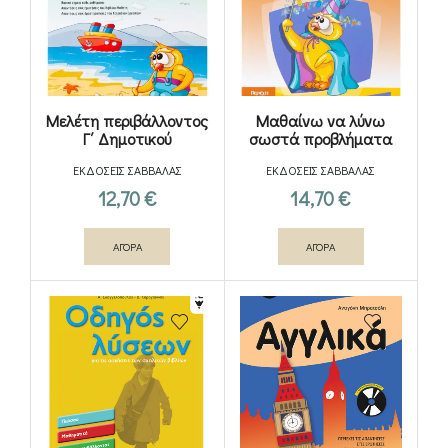
Μελέτη περιβάλλοντος
Μαθαίνω να λύνω
Γ΄ Δημοτικού
σωστά προβλήματα
Μαθηματικών Γ΄
ΕΚΔΟΣΕΙΣ ΣΑΒΒΑΛΑΣ
ΕΚΔΟΣΕΙΣ ΣΑΒΒΑΛΑΣ
Δημοτικού
12,70
€
14,70
€
ΑΓΟΡΑ
ΑΓΟΡΑ