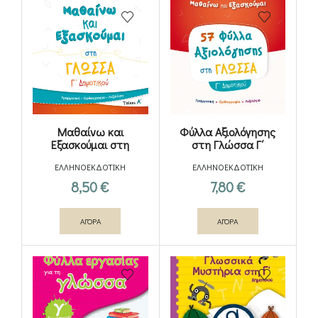
Μαθαίνω και
Φύλλα Αξιολόγησης
Εξασκούμαι στη
στη Γλώσσα Γ΄
Γλώσσα Γ΄ Δημοτικού
Δημοτικού
ΕΛΛΗΝΟΕΚΔΟΤΙΚΗ
ΕΛΛΗΝΟΕΚΔΟΤΙΚΗ
(Α΄ τεύχος)
8,50
€
7,80
€
ΑΓΟΡΑ
ΑΓΟΡΑ