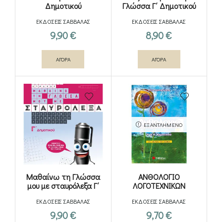
Δημοτικού
Γλώσσα Γ΄ Δημοτικού
ΕΚΔΟΣΕΙΣ ΣΑΒΒΑΛΑΣ
ΕΚΔΟΣΕΙΣ ΣΑΒΒΑΛΑΣ
9,90
€
8,90
€
ΑΓΟΡΑ
ΑΓΟΡΑ
ΕΞΑΝΤΛΗΜΈΝΟ
Μαθαίνω τη Γλώσσα
ΑΝΘΟΛΟΓΙΟ
μου με σταυρόλεξα Γ΄
ΛΟΓΟΤΕΧΝΙΚΩΝ
Δημοτικού
ΚΕΙΜΕΝΩΝ Γ’ ΚΑΙ Δ’
ΕΚΔΟΣΕΙΣ ΣΑΒΒΑΛΑΣ
ΕΚΔΟΣΕΙΣ ΣΑΒΒΑΛΑΣ
ΔΗΜΟΤΙΚΟΥ
9,90
€
9,70
€