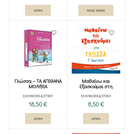
ΑΓΟΡΑ
READ MORE
Γλώσσα – ΤΑ ΑΠΙΘΑΝΑ
Μαθαίνω και
ΜΟΛΥΒΙΑ
Εξασκούμαι στη
Γλώσσα Γ΄ Δημοτικού
ΕΛΛΗΝΟΕΚΔΟΤΙΚΗ
ΕΛΛΗΝΟΕΚΔΟΤΙΚΗ
(Β΄ τεύχος)
18,50
€
8,50
€
ΑΓΟΡΑ
ΑΓΟΡΑ