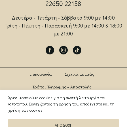
22650 22158
Δευτέρα - Τετάρτη - Σάββατο 9:00 με 14:00
Τρίτη - Πέμπτη - Παρασκευή 9:00 με 14:00 & 18:00
με 21:00
Facebook
Instagram
Tik-
tok
Επικοινωνία
Σχετικά με Εμάς
Τρόποι Πληρωμής – Αποστολής
Χρησιμοποιούμε cookies για τη σωστή λειτουργία του
Πολιτική Αλλαγών – Επιστροφών
Brands
ιστότοπου. Συνεχίζοντας τη χρήση του, αποδέχεστε και τη
χρήση των cookies.
Όροι Χρήσης
Πολιτική Απορρήτου
ΑΠΟΔΟΧΗ