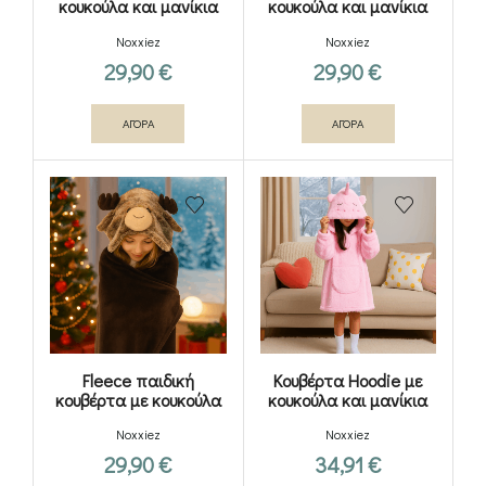
κουκούλα και μανίκια
κουκούλα και μανίκια
Penguin
Bunny
Noxxiez
Noxxiez
29,90
€
29,90
€
ΑΓΟΡΑ
ΑΓΟΡΑ
Fleece παιδική
Κουβέρτα Hoodie με
κουβέρτα με κουκούλα
κουκούλα και μανίκια
και χεράκια –
Unicorn
Noxxiez
Noxxiez
Τάρανδος
29,90
€
34,91
€