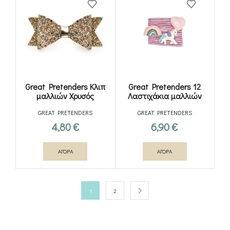
Great Pretenders Κλιπ
Great Pretenders 12
μαλλιών Χρυσός
Λαστιχάκια μαλλιών
φιόγκος
Μονόκερος – Ουράνιο
GREAT PRETENDERS
GREAT PRETENDERS
τόξο
4,80
€
6,90
€
ΑΓΟΡΑ
ΑΓΟΡΑ
1
2