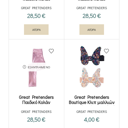
μεταλιζέ χρυσό 3-4
μεταλιζέ χρυσό 5-6
GREAT PRETENDERS
GREAT PRETENDERS
ετών
ετών
28,50
€
28,50
€
ΑΓΟΡΑ
ΑΓΟΡΑ
ΕΞΑΝΤΛΗΜΈΝΟ
Great Pretenders
Great Pretenders
Παιδικό Κολάν
Boutique Κλιπ μαλλιών
Μεταλιζέ Ροζ
με Γκλίτερ ‘Πεταλούδα’
GREAT PRETENDERS
GREAT PRETENDERS
(επιλογή από 2
χρώματα)
28,50
€
4,00
€