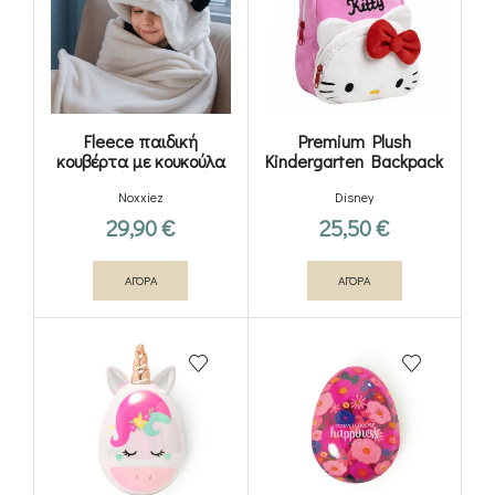
Fleece παιδική
Premium Plush
κουβέρτα με κουκούλα
Kindergarten Backpack
και χεράκια – Panda
22cm HELLO KITTY
Noxxiez
Disney
29,90
€
25,50
€
ΑΓΟΡΑ
ΑΓΟΡΑ