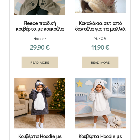
Fleece παιδική
Κοκαλάκια σετ από
κουβέρτα με κουκούλα
δαντέλα για τα μαλλιά
και χεράκια –
Collection Boheme-
Noxxiez
YUKO.B
Πιγκουίνος
Zelie
29,90
€
11,90
€
READ MORE
READ MORE
Κουβέρτα Hoodie με
Κουβέρτα Hoodie με