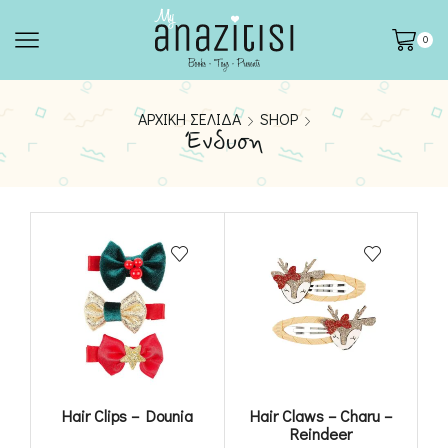
0
ΑΡΧΙΚΉ ΣΕΛΊΔΑ
SHOP
Ένδυση
Hair Clips – Dounia
Hair Claws – Charu –
Reindeer