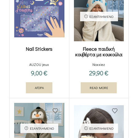
ΕΞΑΝΤΛΗΜΈΝΟ
Nail Stickers
Fleece παιδική
κουβέρτα με κουκούλα
και χεράκια – Yeti
AUZOU jeux
Noxxiez
9,00
€
29,90
€
ΑΓΟΡΑ
READ MORE
ΕΞΑΝΤΛΗΜΈΝΟ
ΕΞΑΝΤΛΗΜΈΝΟ