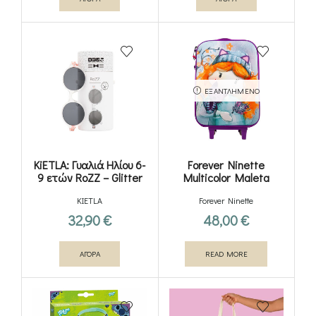
ΕΞΑΝΤΛΗΜΈΝΟ
KiETLA: Γυαλιά Ηλίου 6-
Forever Ninette
9 ετών RoZZ – Glitter
Multicolor Maleta
Trolley Soft 3D
KIETLA
Forever Ninette
32,90
€
48,00
€
ΑΓΟΡΑ
READ MORE