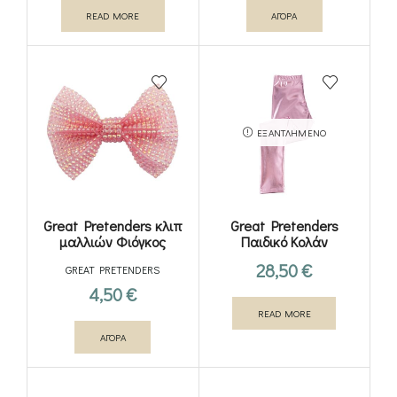
READ MORE
ΑΓΟΡΑ
ΕΞΑΝΤΛΗΜΈΝΟ
Great Pretenders κλιπ
Great Pretenders
μαλλιών Φιόγκος
Παιδικό Κολάν
στρας
Μεταλιζέ Ροζ
28,50
€
GREAT PRETENDERS
4,50
€
READ MORE
ΑΓΟΡΑ