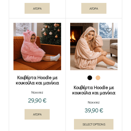
ΑΓΟΡΑ
ΑΓΟΡΑ
Κουβέρτα Hoodie με
κουκούλα και μανίκια
Κουβέρτα Hoodie με
Unicorn
κουκούλα και μανίκια
Noxxiez
για ενήλικες και
29,90
€
Noxxiez
εφήβους XL
39,90
€
ΑΓΟΡΑ
Αυτό
SELECT OPTIONS
το