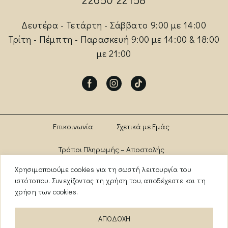
Δευτέρα - Τετάρτη - Σάββατο 9:00 με 14:00
Τρίτη - Πέμπτη - Παρασκευή 9:00 με 14:00 & 18:00
με 21:00
Facebook
Instagram
Tik-
tok
Επικοινωνία
Σχετικά με Εμάς
Τρόποι Πληρωμής – Αποστολής
Χρησιμοποιούμε cookies για τη σωστή λειτουργία του
Πολιτική Αλλαγών – Επιστροφών
Brands
ιστότοπου. Συνεχίζοντας τη χρήση του, αποδέχεστε και τη
χρήση των cookies.
Όροι Χρήσης
Πολιτική Απορρήτου
ΑΠΟΔΟΧΗ
ΑΡ. ΓΕΜΗ: 13841956000