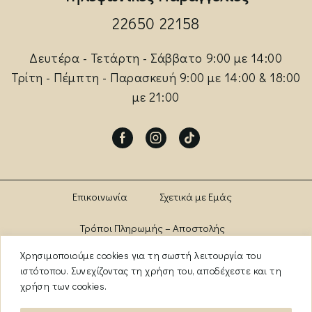
22650 22158
Δευτέρα - Τετάρτη - Σάββατο 9:00 με 14:00
Τρίτη - Πέμπτη - Παρασκευή 9:00 με 14:00 & 18:00
με 21:00
Facebook
Instagram
Tik-
tok
Επικοινωνία
Σχετικά με Εμάς
Τρόποι Πληρωμής – Αποστολής
Χρησιμοποιούμε cookies για τη σωστή λειτουργία του
Πολιτική Αλλαγών – Επιστροφών
Brands
ιστότοπου. Συνεχίζοντας τη χρήση του, αποδέχεστε και τη
χρήση των cookies.
Όροι Χρήσης
Πολιτική Απορρήτου