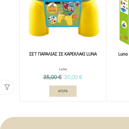
ΣΕΤ ΠΑΡΑΛΙΑΣ ΣΕ ΚΑΡΕΚΛΑΚΙ LUNA
Luna
Luna
Original
Η
35,00
€
30,00
€
price
τρέχουσα
ΑΓΟΡΑ
was:
τιμή
35,00 €.
είναι:
30,00 €.