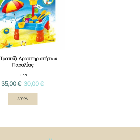
 Τραπέζι Δραστηριοτήτων
Παραλίας
Luna
Original
Η
35,00
€
30,00
€
price
τρέχουσα
ΑΓΟΡΑ
was:
τιμή
35,00 €.
είναι:
30,00 €.