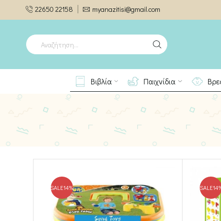
22650 22158
myanazitisi@gmail.com
SEARCH
INPUT
Βιβλία
Παιχνίδια
Βρε
SALE
14%
SALE
14