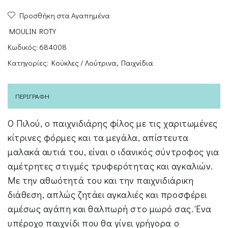
Roty
Προσθήκη στα Αγαπημένα
Σκυλάκι
Πιλου
MOULIN ROTY
ποσότητα
Κωδικός:
684008
Κατηγορίες:
Κούκλες / Λούτρινα
,
Παιχνίδια
ΠΕΡΙΓΡΑΦΉ
Ο Πιλού, ο παιχνιδιάρης φίλος με τις χαριτωμένες
κίτρινες φόρμες και τα μεγάλα, απίστευτα
μαλακά αυτιά του, είναι ο ιδανικός σύντροφος για
αμέτρητες στιγμές τρυφερότητας και αγκαλιών.
Με την αθωότητά του και την παιχνιδιάρικη
διάθεση, απλώς ζητάει αγκαλιές και προσφέρει
αμέσως αγάπη και θαλπωρή στο μωρό σας. Ένα
υπέροχο παιχνίδι που θα γίνει γρήγορα ο