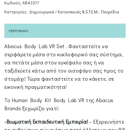
Κωδικός:
AB43317
Κατηγορίες:
Δημιουργικά / Κατασκευές & S.T.E.M.
,
Παιχνίδια
ΠΕΡΙΓΡΑΦΉ
Abacus Body Lab VR Set . Φανταστείτε να
σερφάρετε μέσα στο κυκλοφορικό σας σύστημα,
να πετάτε μέσα στον εγκέφαλο σας ή να
ταξιδεύετε κάτω από τον οισοφάγο σας προς το
στομάχι! Τώρα φανταστείτε να το κάνετε, σε
εικονική πραγματικότητα!
Το Human Body Kit Body Lab VR της Abacus
Brands ξεχωρίζει γιατί:
-Βιωματική Εκπαιδευτική Εμπειρία!
– Εξερευνήστε
το ανθρώπινο σώμα όπως ποτέ άλλοτε με τον Bill