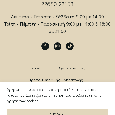
22650 22158
Δευτέρα - Τετάρτη - Σάββατο 9:00 με 14:00
Τρίτη - Πέμπτη - Παρασκευή 9:00 με 14:00 & 18:00
με 21:00
Facebook
Instagram
Tik-
tok
Επικοινωνία
Σχετικά με Εμάς
Τρόποι Πληρωμής – Αποστολής
Χρησιμοποιούμε cookies για τη σωστή λειτουργία του
Πολιτική Αλλαγών – Επιστροφών
Brands
ιστότοπου. Συνεχίζοντας τη χρήση του, αποδέχεστε και τη
χρήση των cookies.
Όροι Χρήσης
Πολιτική Απορρήτου
ΑΠΟΔΟΧΗ