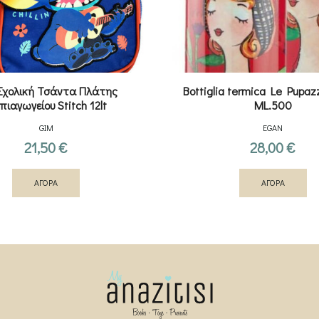
Σχολική Τσάντα Πλάτης
Bottiglia termica Le Pupa
πιαγωγείου Stitch 12lt
ML.500
GIM
EGAN
21,50
€
28,00
€
ΑΓΟΡΑ
ΑΓΟΡΑ