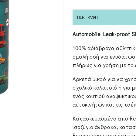
ΠΕΡΙΓΡΑΦΉ
Automobile Leak-proof S
100% αδιάβροχα αθλητικά
ομαλή ροή για ενυδάτωση
πλήρως για χρήση με το έ
Αρκετά μικρό για να χρη
σχολικό κολατσιό ή για 
ενός κουτιού αναψυκτικο
αυτοκινήτων και τις τσέ
Κατασκευασμένο από Rec
ισοζύγιο άνθρακα, κατασ
Επαναχρησιμοποιήστε κα