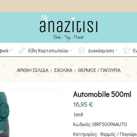
φικά
Είδη Χαρτοπωλείου
Διακόσμηση
Έ
ΑΡΧΙΚΉ ΣΕΛΊΔΑ
ΣΧΟΛΙΚΆ
ΘΕΡΜΌΣ / ΠΑΓΟΎΡΙΑ
Automobile 500ml
16,95
€
Ion8
Κωδικός:
I8RF500PAAUTO
Κατηγορίες:
Θερμός / Παγούρ