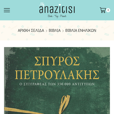
0
ΑΡΧΙΚΉ ΣΕΛΊΔΑ
ΒΙΒΛΊΑ
ΒΙΒΛΊΑ ΕΝΗΛΊΚΩΝ