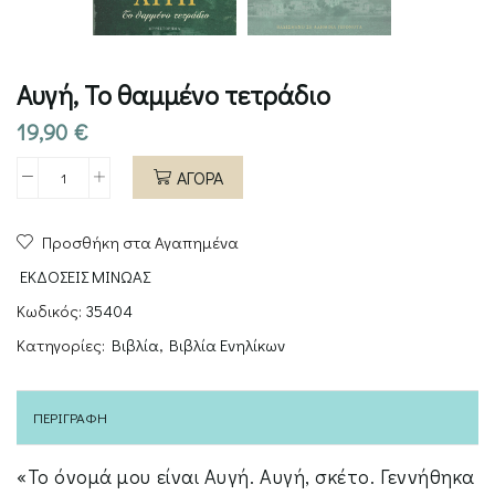
Αυγή, Το θαμμένο τετράδιο
19,90
€
ΑΓΟΡΑ
Αυγή,
Το
Προσθήκη στα Αγαπημένα
θαμμένο
τετράδιο
ΕΚΔΟΣΕΙΣ ΜΙΝΩΑΣ
ποσότητα
Κωδικός:
35404
Κατηγορίες:
Βιβλία
,
Βιβλία Ενηλίκων
ΠΕΡΙΓΡΑΦΉ
«Το όνομά μου είναι Αυγή. Αυγή, σκέτο. Γεννήθηκα