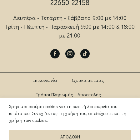
22650 22158
Δευτέρα - Τετάρτη - Σάββατο 9:00 με 14:00
Τρίτη - Πέμπτη - Παρασκευή 9:00 με 14:00 & 18:00
με 21:00
Facebook
Instagram
Tik-
tok
Επικοινωνία
Σχετικά με Εμάς
Τρόποι Πληρωμής – Αποστολής
Χρησιμοποιούμε cookies για τη σωστή λειτουργία του
Πολιτική Αλλαγών – Επιστροφών
Brands
ιστότοπου. Συνεχίζοντας τη χρήση του, αποδέχεστε και τη
χρήση των cookies.
Όροι Χρήσης
Πολιτική Απορρήτου
ΑΠΟΔΟΧΗ
ΑΡ. ΓΕΜΗ: 13841956000