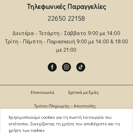
Τηλεφωνικές Παραγγελίες
22650 22158
Δευτέρα - Τετάρτη - Σάββατο 9:00 με 14:00
Τρίτη - Πέμπτη - Παρασκευή 9:00 με 14:00 & 18:00
με 21:00
Facebook
Instagram
Tik-
tok
Επικοινωνία
Σχετικά με Εμάς
Τρόποι Πληρωμής – Αποστολής
Χρησιμοποιούμε cookies για τη σωστή λειτουργία του
Πολιτική Αλλαγών – Επιστροφών
Brands
ιστότοπου. Συνεχίζοντας τη χρήση του, αποδέχεστε και τη
χρήση των cookies.
Όροι Χρήσης
Πολιτική Απορρήτου