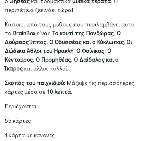
ο
Θησέας
και τρομακτικά
μυθικά τέρατα
. Η
περιπέτεια ξεκινάει τώρα!
Κάποιοι από τους μύθους που περιλαμβάνει αυτό
το
BrainBox
είναι:
Το κουτί της Πανδώρας
,
Ο
Δούρειος Ίππος
,
Ο Οδυσσέας και ο Κύκλωπας
,
Οι
Δώδεκα Άθλοι του Ηρακλή
,
Ο Φοίνικας
,
Ο
Κένταυρος
,
Ο Προμηθέας
,
Ο Δαίδαλος και ο
Ίκαρος
και άλλοι πολλοί..
Σκοπός του παιχνιδιού:
Μάζεψε τις περισσότερες
κάρτες μέσα σε
10 λεπτά
.
Περιέχονται:
55 κάρτες
1 κάρτα με κανόνες