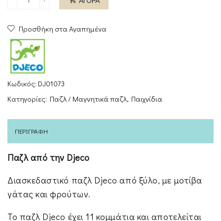
Djeco
Jigsaw
Προσθήκη στα Αγαπημένα
Puzzle
-
11
Bricks
-
Κωδικός:
DJ01073
Wood
Κατηγορίες:
Παζλ / Μαγνητικά παζλ
,
Παιχνίδια
-
Puzz
&
ΠΕΡΙΓΡΑΦΉ
Boom
Happy
Παζλ από την Djeco
ποσότητα
Διασκεδαστικό παζλ Djeco από ξύλο, με μοτίβα
γάτας και φρούτων.
Το παζλ Djeco έχει 11 κομμάτια και αποτελείται