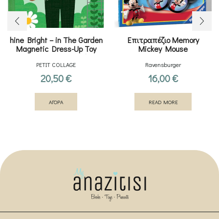
hine Bright – in The Garden
Επιτραπέζιο Memory
Magnetic Dress-Up Toy
Mickey Mouse
Magnetic Game Board with
PETIT COLLAGE
Ravensburger
Mix and Match Magnetic
Pieces
20,50
€
16,00
€
ΑΓΟΡΑ
READ MORE