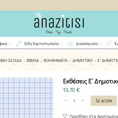
φικά
Είδη Χαρτοπωλείου
Διακόσμηση
Έ
ΧΙΚΉ ΣΕΛΊΔΑ
ΒΙΒΛΊΑ
ΒΟΗΘΉΜΑΤΑ
ΔΗΜΟΤΙΚΟ
Ε' ΔΗΜΟΤΙ
Εκθέσεις Ε΄ Δημοτικ
13,70
€
ΑΓΟΡΑ
Εκθέσεις
Ε΄
Προσθήκη στα Αγαπημένα
Δημοτικού