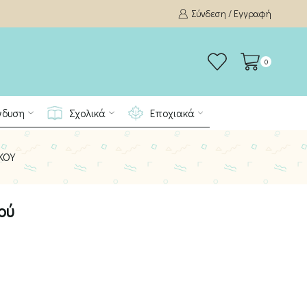
Σύνδεση / Εγγραφή
0
νδυση
Σχολικά
Εποχιακά
ΚΟΎ
ού