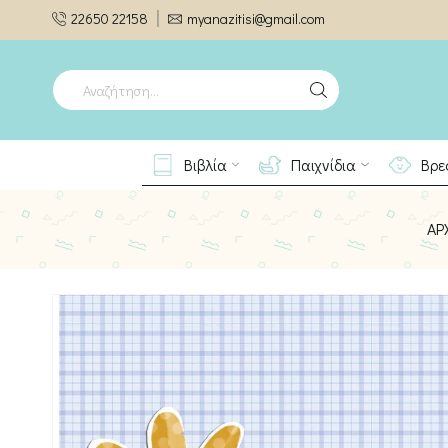
22650 22158
myanazitisi@gmail.com
SEARCH
INPUT
Βιβλία
Παιχνίδια
Βρε
ΑΡ