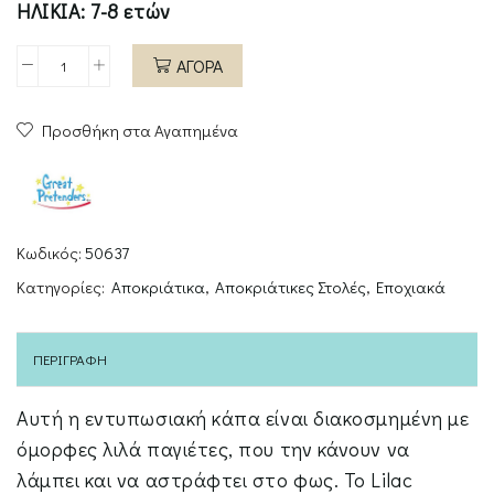
ΗΛΙΚΙΑ: 7-8 ετών
ΑΓΟΡΑ
Great
Pretenders
Προσθήκη στα Αγαπημένα
Κάπα
με
παγιέτα
Μωβ
ποσότητα
Κωδικός:
50637
Κατηγορίες:
Αποκριάτικα
,
Αποκριάτικες Στολές
,
Εποχιακά
ΠΕΡΙΓΡΑΦΉ
Αυτή η εντυπωσιακή κάπα είναι διακοσμημένη με
όμορφες λιλά παγιέτες, που την κάνουν να
λάμπει και να αστράφτει στο φως. Το Lilac