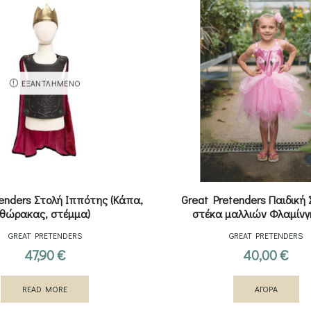
ΕΞΑΝΤΛΗΜΈΝΟ
enders Στολή Ιππότης (Κάπα,
Great Pretenders Παιδική 
θώρακας, στέμμα)
στέκα μαλλιών Φλαμίνγ
GREAT PRETENDERS
GREAT PRETENDERS
47,90
€
40,00
€
READ MORE
ΑΓΟΡΑ