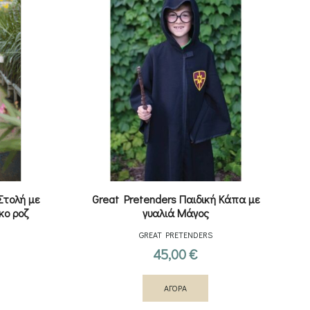
Στολή με
Great Pretenders Παιδική Κάπα με
Gr
κο ροζ
γυαλιά Μάγος
GREAT PRETENDERS
45,00
€
ΑΓΟΡΑ