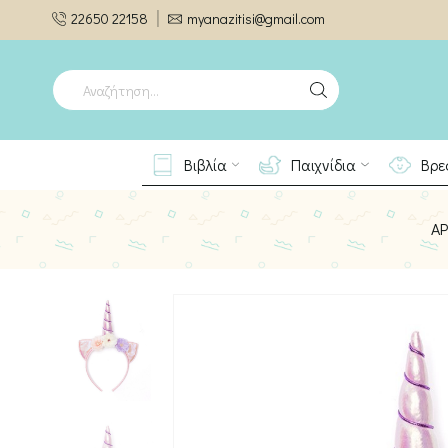
22650 22158
myanazitisi@gmail.com
SEARCH
INPUT
Βιβλία
Παιχνίδια
Βρε
ΑΡ