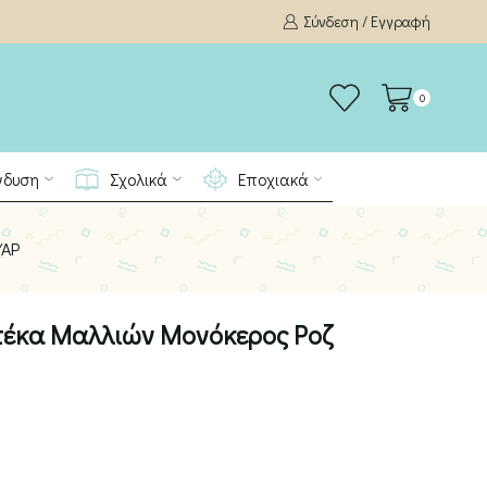
Σύνδεση / Εγγραφή
0
νδυση
Σχολικά
Εποχιακά
ΥΆΡ
Στέκα Μαλλιών Μονόκερος Ροζ