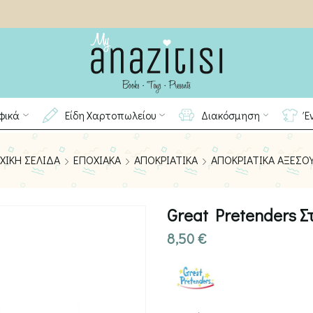
φικά
Είδη Χαρτοπωλείου
Διακόσμηση
Έ
ΧΙΚΉ ΣΕΛΊΔΑ
ΕΠΟΧΙΑΚΆ
ΑΠΟΚΡΙΆΤΙΚΑ
ΑΠΟΚΡΙΆΤΙΚΑ ΑΞΕΣΟ
Great Pretenders 
8,50
€