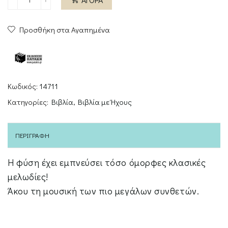
Η
φύση
Προσθήκη στα Αγαπημένα
με
μουσική
(Σειρά:
Γνωρίζω
τους
Κωδικός:
14711
ήχους
Κατηγορίες:
Βιβλία
,
Βιβλία με Ήχους
του
κόσμου,
μεγάλο
ΠΕΡΙΓΡΑΦΉ
σχήμα)
ποσότητα
Η φύση έχει εμπνεύσει τόσο όμορφες κλασικές
μελωδίες!
Άκου τη μουσική των πιο μεγάλων συνθετών.