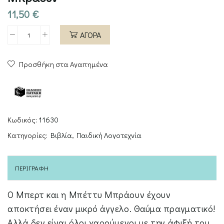
11,50
€
ΑΓΟΡΑ
Η
μικρή
Προσθήκη στα Αγαπημένα
ιστορία
του
Αντζελίνο
Μπράουν
ποσότητα
Κωδικός:
11630
Κατηγορίες:
Βιβλία
,
Παιδική Λογοτεχνία
ΠΕΡΙΓΡΑΦΉ
Ο Μπερτ και η Μπέττυ Μπράουν έχουν
αποκτήσει έναν µικρό άγγελο. Θαύµα πραγµατικό!
Αλλά δεν είναι όλοι χαρούµενοι µε την άφιξή του.