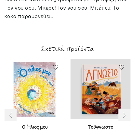
Τον νου σου, Μπερτ! Τον νου σου, Μπέττυ! Το
κακό παραµονεύει…
Σχετικά προϊόντα
Ο ‘Ηλιος μου
Το Άγνωστο