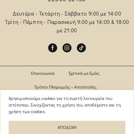
Δευτέρα - Τετάρτη - Σάββατο 9:00 με 14:00
Τρίτη - Πέμπτη - Παρασκευή 9:00 με 14:00 & 18:00
με 21:00
Facebook
Instagram
Tik-
tok
Επικοινωνία
Σχετικά με Εμάς
Τρόποι Πληρωμής – Αποστολής
Χρησιμοποιούμε cookies για τη σωστή λειτουργία του
Πολιτική Αλλαγών – Επιστροφών
Brands
ιστότοπου. Συνεχίζοντας τη χρήση του, αποδέχεστε και τη
χρήση των cookies.
Όροι Χρήσης
Πολιτική Απορρήτου
ΑΠΟΔΟΧΗ
ΑΡ. ΓΕΜΗ: 13841956000