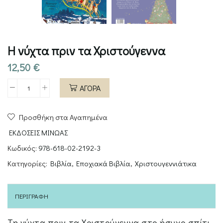
Η νύχτα πριν τα Χριστούγεννα
12,50
€
ΑΓΟΡΑ
Η
νύχτα
Προσθήκη στα Αγαπημένα
πριν
τα
ΕΚΔΟΣΕΙΣ ΜΙΝΩΑΣ
Χριστούγεννα
Κωδικός:
978-618-02-2192-3
ποσότητα
Κατηγορίες:
Βιβλία
,
Εποχιακά Βιβλία
,
Χριστουγεννιάτικα
ΠΕΡΙΓΡΑΦΉ
Τη νύχτα πριν τα Χριστούγεννα στο ήσυχο σπίτι