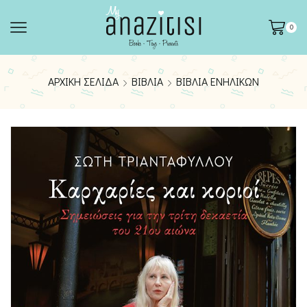
0
ΑΡΧΙΚΉ ΣΕΛΊΔΑ
ΒΙΒΛΊΑ
ΒΙΒΛΊΑ ΕΝΗΛΊΚΩΝ