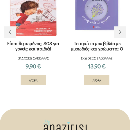
Είσαι θυμωμένος; SOS για
Το πρώτο μου βιβλίο με
γονείς και παιδιά!
μυρωδιές και χρώματα: Ο
κήπος
ΕΚΔΟΣΕΙΣ ΣΑΒΒΑΛΑΣ
ΕΚΔΟΣΕΙΣ ΣΑΒΒΑΛΑΣ
9,90
€
13,90
€
ΑΓΟΡΑ
ΑΓΟΡΑ