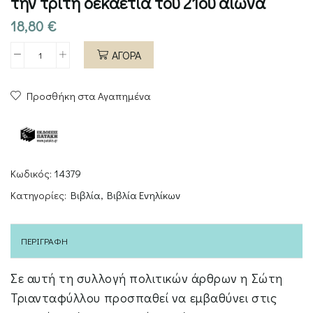
την τρίτη δεκαετία του 21ου αιώνα
18,80
€
ΑΓΟΡΑ
Καρχαρίες
και
Προσθήκη στα Αγαπημένα
κοριοί.
Σημειώσεις
για
την
τρίτη
Κωδικός:
14379
δεκαετία
Κατηγορίες:
Βιβλία
,
Βιβλία Ενηλίκων
του
21ου
αιώνα
ΠΕΡΙΓΡΑΦΉ
ποσότητα
Σε αυτή τη συλλογή πολιτικών άρθρων η Σώτη
Τριανταφύλλου προσπαθεί να εµβαθύνει στις