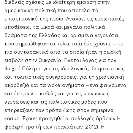
διεθνείς σχέσεις µε ιδιαίτερη έµφαση στην
αµερικανική πολιτική που αποτελεί το
επιστηµονικό της πεδίο. Αναλύει τις ευρωπαϊκές
υποθέσεις, τα µικρά και µεγάλα πολιτικά
δράµατα της Ελλάδας και ορισµένα γεγονότα
που σηµειώθηκαν τα τελευταία δύο χρόνια — το
πιο συνταρακτικό από τα οποία ήταν η ρωσική
εισβολή στην Ουκρανία. Γίνεται λόγος για τον
Ψυχρό Πόλεµο, για τις ιδεολογικές, θρησκευτικές
και πολιτιστικές συγκρούσεις, για τη χριστιανική
ακροδεξιά και τα woke κινήµατα —ένα φαινόµενο
κατόπτρων—, καθώς και για τις κοινωνικές
νευρώσεις και τις πολιτιστικές µόδες που
επηρεάζουν τον τρόπο ζωής στον σηµερινό
κόσµο. Έχουν προηγηθεί οι συλλογές άρθρων Η
φοβερή τροπή των πραγµάτων (2012), Η