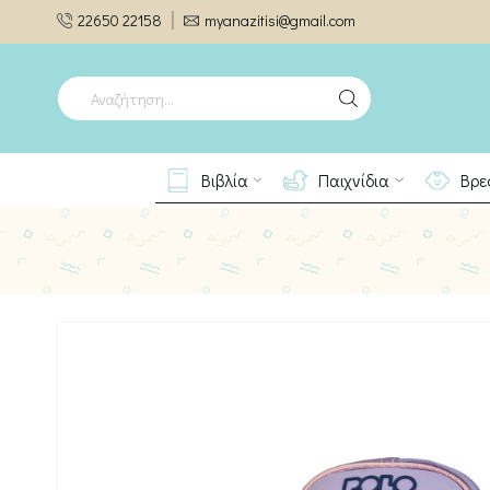
22650 22158
myanazitisi@gmail.com
SEARCH
INPUT
Βιβλία
Παιχνίδια
Βρε