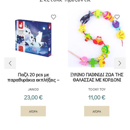
Παζλ 20 pcs με
ΞΥΛΙΝΟ ΠΑΙΧΝΙΔΙ ΖΩΑ ΤΗΣ
παραθυράκια εκπλήξεις –
ΘΑΛΑΣΣΑΣ ΜΕ ΚΟΡΔΟΝΙ
Νύχτα κάτω από τα
JANOD
TOOKY TOY
αστέρια
23,00
€
11,00
€
ΑΓΟΡΑ
ΑΓΟΡΑ