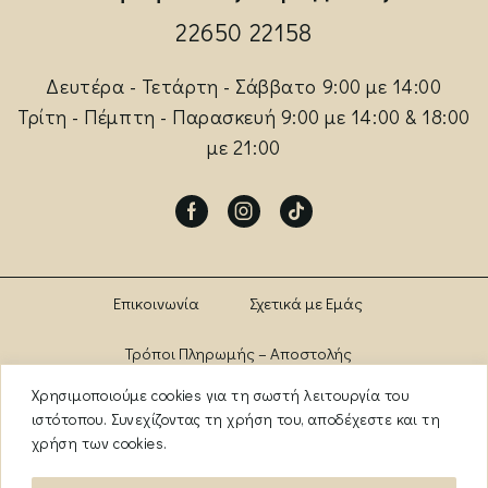
22650 22158
Δευτέρα - Τετάρτη - Σάββατο 9:00 με 14:00
Τρίτη - Πέμπτη - Παρασκευή 9:00 με 14:00 & 18:00
με 21:00
Facebook
Instagram
Tik-
tok
Επικοινωνία
Σχετικά με Εμάς
Τρόποι Πληρωμής – Αποστολής
Χρησιμοποιούμε cookies για τη σωστή λειτουργία του
Πολιτική Αλλαγών – Επιστροφών
Brands
ιστότοπου. Συνεχίζοντας τη χρήση του, αποδέχεστε και τη
χρήση των cookies.
Όροι Χρήσης
Πολιτική Απορρήτου