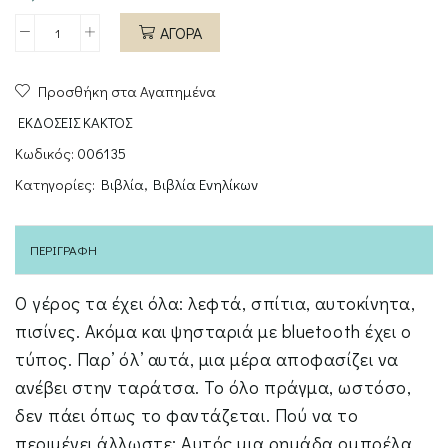
ΑΓΟΡΑ
Μας
πήρε
Προσθήκη στα Αγαπημένα
και
μας
ΕΚΔΟΣΕΙΣ ΚΑΚΤΟΣ
σήκωσε
Κωδικός:
006135
ποσότητα
Κατηγορίες:
Βιβλία
,
Βιβλία Ενηλίκων
ΠΕΡΙΓΡΑΦΉ
Ο γέρος τα έχει όλα: λεφτά, σπίτια, αυτοκίνητα,
πισίνες. Ακόμα και ψησταριά με bluetooth έχει ο
τύπος. Παρ’ όλ’ αυτά, μια μέρα αποφασίζει να
ανέβει στην ταράτσα. Το όλο πράγμα, ωστόσο,
δεν πάει όπως το φαντάζεται. Πού να το
περιμένει άλλωστε; Αυτός μια ρημάδα ομπρέλα