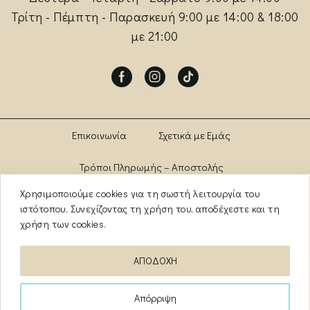
Τρίτη - Πέμπτη - Παρασκευή 9:00 με 14:00 & 18:00
με 21:00
Facebook
Instagram
Tik-
tok
Επικοινωνία
Σχετικά με Εμάς
Τρόποι Πληρωμής – Αποστολής
Χρησιμοποιούμε cookies για τη σωστή λειτουργία του
Πολιτική Αλλαγών – Επιστροφών
Brands
ιστότοπου. Συνεχίζοντας τη χρήση του, αποδέχεστε και τη
χρήση των cookies.
Όροι Χρήσης
Πολιτική Απορρήτου
ΑΠΟΔΟΧΗ
ΑΡ. ΓΕΜΗ: 13841956000
Απόρριψη
Copyright ©️
2026
myanazitisi.gr
· Created by
deweb