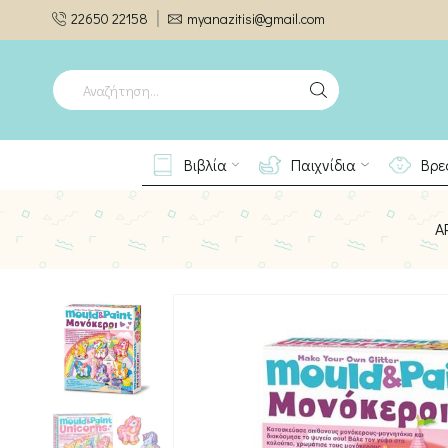
22650 22158
myanazitisi@gmail.com
SEARCH
INPUT
Βιβλία
Παιχνίδια
Βρε
Α