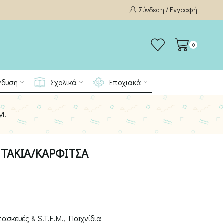
Σύνδεση / Εγγραφή
0
νδυση
Σχολικά
Εποχιακά
M.
ΤΑΚΙΑ/ΚΑΡΦΙΤΣΑ
ασκευές & S.T.E.M.
,
Παιχνίδια