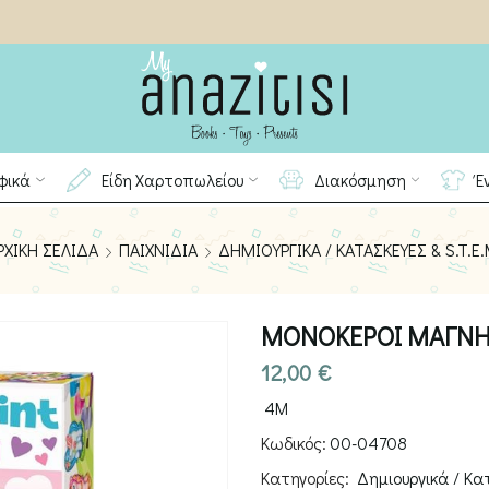
φικά
Είδη Χαρτοπωλείου
Διακόσμηση
Έ
ΡΧΙΚΉ ΣΕΛΊΔΑ
ΠΑΙΧΝΊΔΙΑ
ΔΗΜΙΟΥΡΓΙΚΆ / ΚΑΤΑΣΚΕΥΈΣ & S.T.E.
ΜΟΝΟΚΕΡΟΙ ΜΑΓΝΗ
12,00
€
4M
Κωδικός:
00-04708
Κατηγορίες:
Δημιουργικά / Κατ