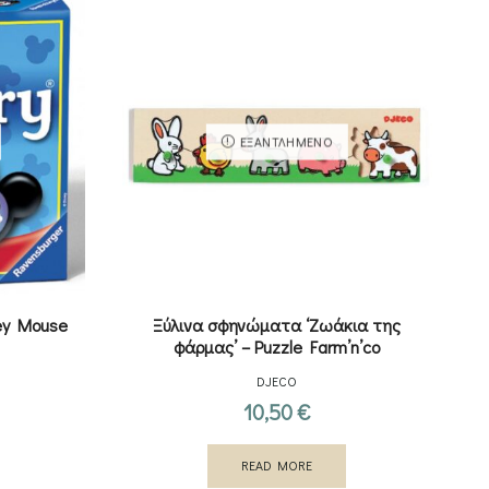
ΕΞΑΝΤΛΗΜΈΝΟ
ey Mouse
Ξύλινα σφηνώματα ‘Ζωάκια της
φάρμας’ – Puzzle Farm’n’co
DJECO
10,50
€
READ MORE