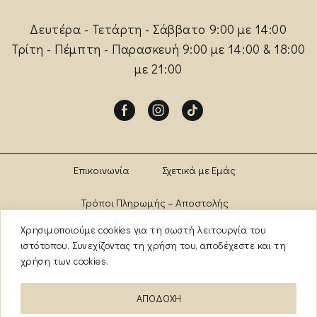
Δευτέρα - Τετάρτη - Σάββατο 9:00 με 14:00
Τρίτη - Πέμπτη - Παρασκευή 9:00 με 14:00 & 18:00
με 21:00
Facebook
Instagram
Tik-
tok
Επικοινωνία
Σχετικά με Εμάς
Τρόποι Πληρωμής – Αποστολής
Χρησιμοποιούμε cookies για τη σωστή λειτουργία του
Πολιτική Αλλαγών – Επιστροφών
Brands
ιστότοπου. Συνεχίζοντας τη χρήση του, αποδέχεστε και τη
χρήση των cookies.
Όροι Χρήσης
Πολιτική Απορρήτου
ΑΠΟΔΟΧΗ
ΑΡ. ΓΕΜΗ: 13841956000