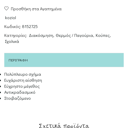
CUP
Προσθήκη στα Αγαπημένα
M
STRIPES
koziol
ποσότητα
Κωδικός:
8152725
Κατηγορίες:
Διακόσμηση
,
Θερμός / Παγούρια
,
Κούπες
,
Σχολικά
ΠΕΡΙΓΡΑΦΉ
Πολύπλευρο σχήμα
Ευχάριστη αίσθηση
Εύχρηστο μέγεθος
Αντικραδασμικό
Στοιβαζόμενο
Σχετικά προϊόντα