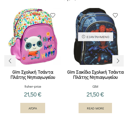
ΕΞΑΝΤΛΗΜΈΝΟ
Gim Σχολική Τσάντα
Gim Σακίδιο Σχολική Τσάντα
Πλάτης Νηπιαγωγείου
Πλάτης Νηπιαγωγείου
Πολύχρωμη 12lt
fisher-price
GIM
21,50
€
21,50
€
ΑΓΟΡΑ
READ MORE