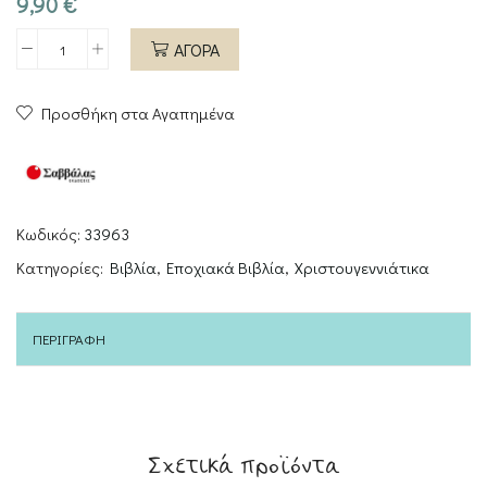
9,90
€
ΑΓΟΡΑ
Ο
Μέγας
Προσθήκη στα Αγαπημένα
ΜελοΜακάρων
που
μελοΚαμάρωνε
ποσότητα
Κωδικός:
33963
Κατηγορίες:
Βιβλία
,
Εποχιακά Βιβλία
,
Χριστουγεννιάτικα
ΠΕΡΙΓΡΑΦΉ
Σχετικά προϊόντα