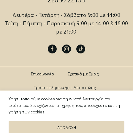
Δευτέρα - Τετάρτη - Σάββατο 9:00 με 14:00
Τρίτη - Πέμπτη - Παρασκευή 9:00 με 14:00 & 18:00
με 21:00
Facebook
Instagram
Tik-
tok
Επικοινωνία
Σχετικά με Εμάς
Τρόποι Πληρωμής – Αποστολής
Χρησιμοποιούμε cookies για τη σωστή λειτουργία του
Πολιτική Αλλαγών – Επιστροφών
Brands
ιστότοπου. Συνεχίζοντας τη χρήση του, αποδέχεστε και τη
χρήση των cookies.
Όροι Χρήσης
Πολιτική Απορρήτου
ΑΠΟΔΟΧΗ
ΑΡ. ΓΕΜΗ: 13841956000