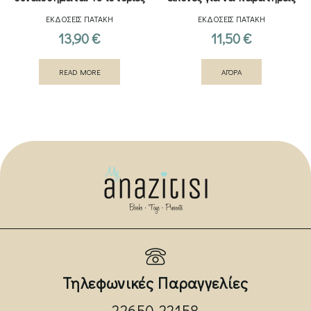
ενσυνειδητότητας
(Σειρά: Γνωρίζω τους ήχους
ΕΚΔΟΣΕΙΣ ΠΑΤΑΚΗ
ΕΚΔΟΣΕΙΣ ΠΑΤΑΚΗ
του κόσμου)
13,90
€
11,50
€
READ MORE
ΑΓΟΡΑ
Τηλεφωνικές Παραγγελίες
22650 22158