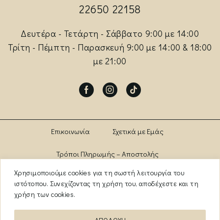
22650 22158
Δευτέρα - Τετάρτη - Σάββατο 9:00 με 14:00
Τρίτη - Πέμπτη - Παρασκευή 9:00 με 14:00 & 18:00
με 21:00
Facebook
Instagram
Tik-
tok
Επικοινωνία
Σχετικά με Εμάς
Τρόποι Πληρωμής – Αποστολής
Χρησιμοποιούμε cookies για τη σωστή λειτουργία του
Πολιτική Αλλαγών – Επιστροφών
Brands
ιστότοπου. Συνεχίζοντας τη χρήση του, αποδέχεστε και τη
χρήση των cookies.
Όροι Χρήσης
Πολιτική Απορρήτου