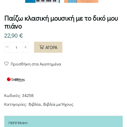
Παίζω κλασική μουσική με το δικό μου
πιάνο
22,90
€
ΑΓΟΡΑ
Παίζω
κλασική
Προσθήκη στα Αγαπημένα
μουσική
με
το
δικό
μου
Κωδικός:
34258
πιάνο
Κατηγορίες:
Βιβλία
,
Βιβλία με Ήχους
ποσότητα
ΠΕΡΙΓΡΑΦΉ