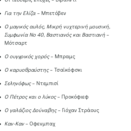
Για την Ελίζα
– Μπετόβεν
Ο μαγικός αυλός
,
Μικρή νυχτερινή μουσική
,
Συμφωνία Νο 40
,
Βαστιανός και Βαστιανή
–
Μότσαρτ
Ο ουγγρικός χορός
– Μπραμς
Ο καρυοθραύστης
– Τσαϊκόφσκι
Σεληνόφως
– Ντεμπισί
Ο Πέτρος και ο λύκος
– Προκόφιεφ
Ο γαλάζιος Δούναβης
– Γιόχαν Στράους
Καν-Καν
– Οφενμπαχ