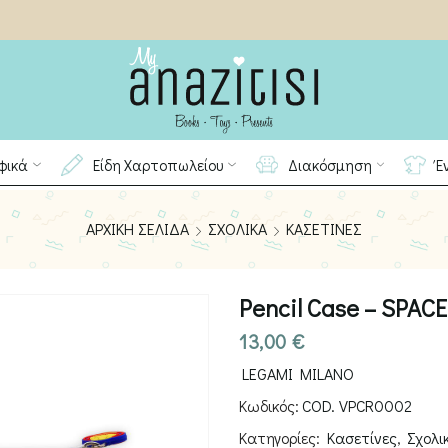
φικά
Είδη Χαρτοπωλείου
Διακόσμηση
Έ
ΑΡΧΙΚΉ ΣΕΛΊΔΑ
ΣΧΟΛΙΚΆ
ΚΑΣΕΤΊΝΕΣ
Pencil Case – SPACE
13,00
€
LEGAMI MILANO
Κωδικός:
COD. VPCR0002
Κατηγορίες:
Κασετίνες
,
Σχολι