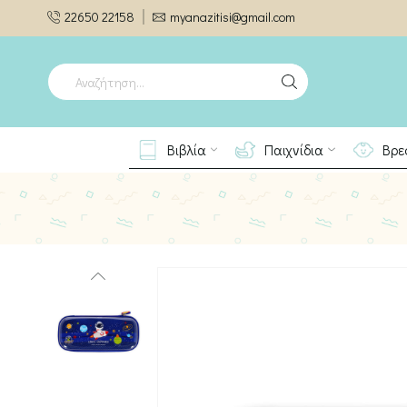
22650 22158
myanazitisi@gmail.com
SEARCH
INPUT
Βιβλία
Παιχνίδια
Βρε