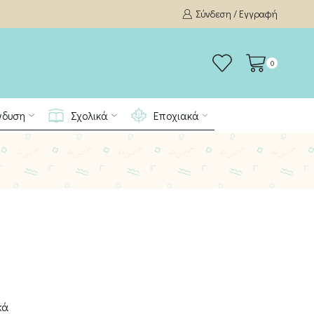
Σύνδεση / Εγγραφή
0
νδυση
Σχολικά
Εποχιακά
κά