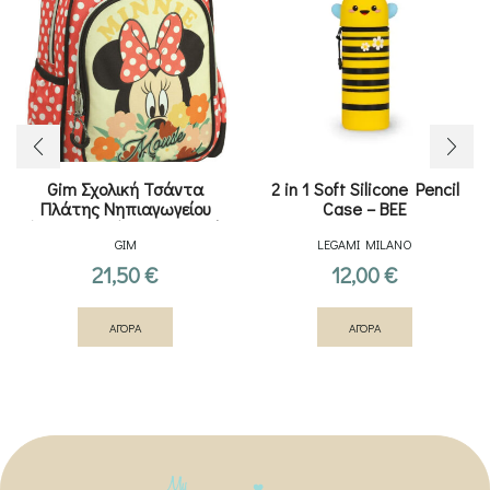
Gim Σχολική Τσάντα
2 in 1 Soft Silicone Pencil
Πλάτης Νηπιαγωγείου
Case – ΒΕΕ
Κόκκινη με Θήκη για Παγούρι
GIM
LEGAMI MILANO
21,50
€
12,00
€
ΑΓΟΡΑ
ΑΓΟΡΑ