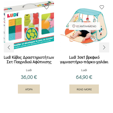
ΕΞΑΝΤΛΗΜΈΝΟ
Ludi Κύβος Δραστηριοτήτων
Ludi 3σε1 βρεφικό
Σετ Παιχνιδιού Αφύπνισης
γυμναστήριο-πάρκο-χαλάκι
Αισθήσεων για 10+ Μηνών
παιχνιδιού.
Ludi
Ludi
36,00
€
64,90
€
ΑΓΟΡΑ
READ MORE