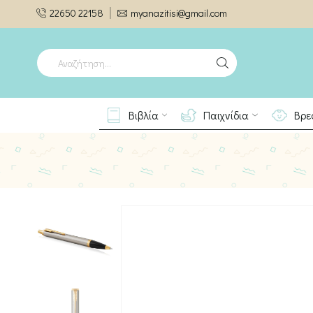
22650 22158
myanazitisi@gmail.com
SEARCH
INPUT
Βιβλία
Παιχνίδια
Βρε