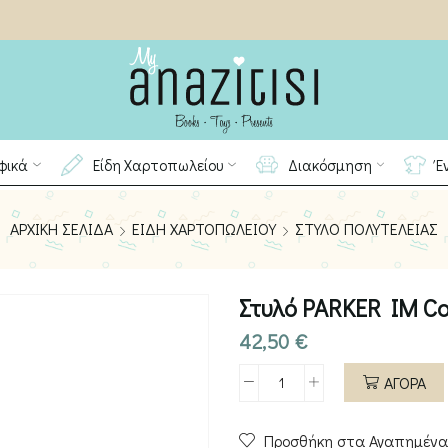
φικά
Είδη Χαρτοπωλείου
Διακόσμηση
Έ
ΑΡΧΙΚΉ ΣΕΛΊΔΑ
ΕΊΔΗ ΧΑΡΤΟΠΩΛΕΊΟΥ
ΣΤΥΛΌ ΠΟΛΥΤΕΛΕΊΑΣ
Στυλό PARKER IM Co
42,50
€
ΑΓΟΡΑ
Στυλό
PARKER
Προσθήκη στα Αγαπημένα
IM