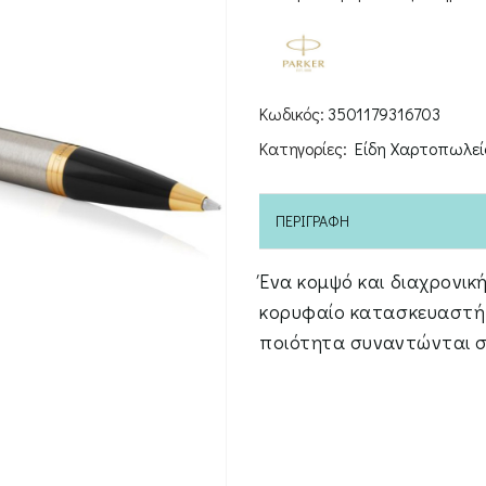
Core
Brushed
Metal
GT
Κωδικός:
3501179316703
Ballpoint
Κατηγορίες:
Είδη Χαρτοπωλεί
Pen
ποσότητα
ΠΕΡΙΓΡΑΦΉ
Ένα κομψό και διαχρονικ
κορυφαίο κατασκευαστή 
ποιότητα συναντώνται σ