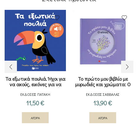
Τα εξωτικά πουλιά. Ήχοι για
Το πρώτο μου βιβλίο με
να ακούς, εικόνες για να
μυρωδιές και χρώματα: Ο
παρατηρείς (Σειρά: Γνωρίζω
κήπος
ΕΚΔΟΣΕΙΣ ΠΑΤΑΚΗ
ΕΚΔΟΣΕΙΣ ΣΑΒΒΑΛΑΣ
τους ήχους του κόσμου)
11,50
€
13,90
€
ΑΓΟΡΑ
ΑΓΟΡΑ