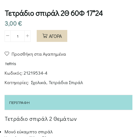
Τετράδιο σπιράλ 2Θ 60Φ 17*24
3,00
€
ΑΓΟΡΑ
Τετράδιο
σπιράλ
Προσθήκη στα Αγαπημένα
2Θ
60Φ
tettris
17*24
Κωδικός:
21219534-4
ποσότητα
Κατηγορίες:
Σχολικά
,
Τετράδια Σπιράλ
ΠΕΡΙΓΡΑΦΉ
Τετράδιο σπιράλ 2 Θεμάτων
Μονό εύκαμπτο σπιράλ