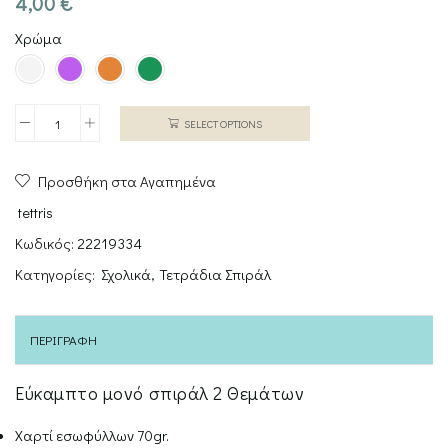
4,00
€
Χρώμα
SELECT OPTIONS
Τετράδιο
σπιράλ
Προσθήκη στα Αγαπημένα
2Θ
60Φ
tettris
21*29
Κωδικός:
22219334
ποσότητα
Κατηγορίες:
Σχολικά
,
Τετράδια Σπιράλ
ΠΕΡΙΓΡΑΦΉ
Εύκαμπτο μονό σπιράλ 2 Θεμάτων
Χαρτί εσωφύλλων 70gr.