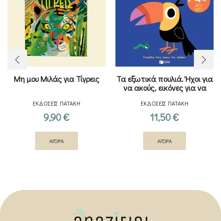
Μη μου Μιλάς για Τίγρεις
Τα εξωτικά πουλιά. Ήχοι για
να ακούς, εικόνες για να
παρατηρείς (Σειρά: Γνωρίζω
ΕΚΔΟΣΕΙΣ ΠΑΤΑΚΗ
ΕΚΔΟΣΕΙΣ ΠΑΤΑΚΗ
τους ήχους του κόσμου)
9,90
€
11,50
€
ΑΓΟΡΑ
ΑΓΟΡΑ