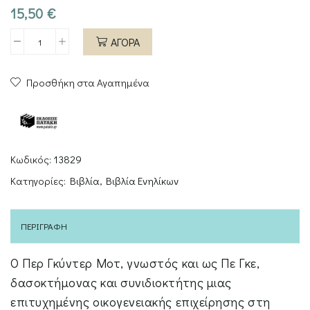
15,50
€
ΑΓΟΡΑ
Θα
βρω
Προσθήκη στα Αγαπημένα
το
κλειδί
ποσότητα
Κωδικός:
13829
Κατηγορίες:
Βιβλία
,
Βιβλία Ενηλίκων
ΠΕΡΙΓΡΑΦΉ
O Περ Γκύντερ Μοτ, γνωστός και ως Πε Γκε,
δασοκτήμονας και συνιδιοκτήτης μιας
επιτυχημένης οικογενειακής επιχείρησης στη