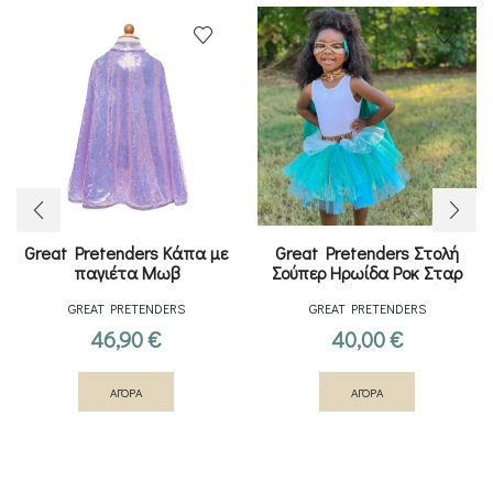
Great Pretenders Κάπα με
Great Pretenders Στολή
παγιέτα Μωβ
Σούπερ Ηρωίδα Ροκ Σταρ
Τιρκουάζ Μπρονζέ
GREAT PRETENDERS
GREAT PRETENDERS
46,90
€
40,00
€
ΑΓΟΡΑ
ΑΓΟΡΑ