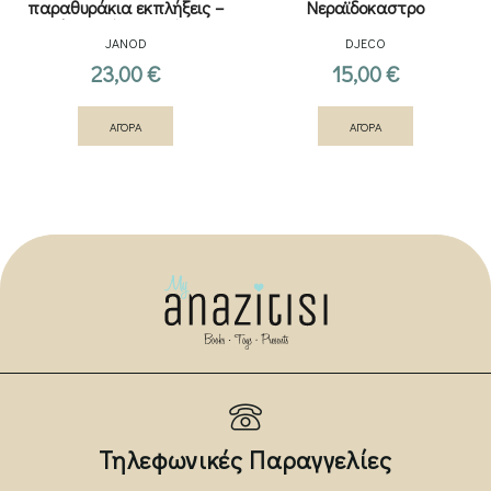
παραθυράκια εκπλήξεις –
Νεραϊδοκαστρο
Νύχτα κάτω από τα
JANOD
DJECO
αστέρια
23,00
€
15,00
€
ΑΓΟΡΑ
ΑΓΟΡΑ
Τηλεφωνικές Παραγγελίες