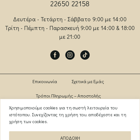
22650 22158
Δευτέρα - Τετάρτη - Σάββατο 9:00 με 14:00
Τρίτη - Πέμπτη - Παρασκευή 9:00 με 14:00 & 18:00
με 21:00
Facebook
Instagram
Tik-
tok
Επικοινωνία
Σχετικά με Εμάς
Τρόποι Πληρωμής – Αποστολής
Χρησιμοποιούμε cookies για τη σωστή λειτουργία του
Πολιτική Αλλαγών – Επιστροφών
Brands
ιστότοπου. Συνεχίζοντας τη χρήση του, αποδέχεστε και τη
χρήση των cookies.
Όροι Χρήσης
Πολιτική Απορρήτου
ΑΠΟΔΟΧΗ