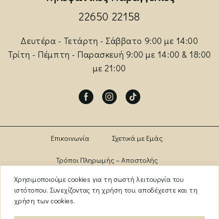
22650 22158
Δευτέρα - Τετάρτη - Σάββατο 9:00 με 14:00
Τρίτη - Πέμπτη - Παρασκευή 9:00 με 14:00 & 18:00
με 21:00
Facebook
Instagram
Tik-
tok
Επικοινωνία
Σχετικά με Εμάς
Τρόποι Πληρωμής – Αποστολής
Χρησιμοποιούμε cookies για τη σωστή λειτουργία του
Πολιτική Αλλαγών – Επιστροφών
Brands
ιστότοπου. Συνεχίζοντας τη χρήση του, αποδέχεστε και τη
χρήση των cookies.
Όροι Χρήσης
Πολιτική Απορρήτου