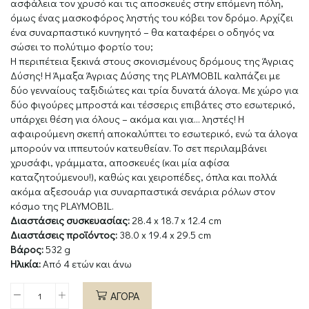
ασφάλεια τον χρυσό και τις αποσκευές στην επόμενη πόλη,
όμως ένας μασκοφόρος ληστής του κόβει τον δρόμο. Αρχίζει
ένα συναρπαστικό κυνηγητό – θα καταφέρει ο οδηγός να
σώσει το πολύτιμο φορτίο του;
Η περιπέτεια ξεκινά στους σκονισμένους δρόμους της Άγριας
Δύσης! Η Άμαξα Άγριας Δύσης της PLAYMOBIL καλπάζει με
δύο γενναίους ταξιδιώτες και τρία δυνατά άλογα. Με χώρο για
δύο φιγούρες μπροστά και τέσσερις επιβάτες στο εσωτερικό,
υπάρχει θέση για όλους – ακόμα και για… ληστές! Η
αφαιρούμενη σκεπή αποκαλύπτει το εσωτερικό, ενώ τα άλογα
μπορούν να ιππευτούν κατευθείαν. Το σετ περιλαμβάνει
χρυσάφι, γράμματα, αποσκευές (και μία αφίσα
καταζητούμενου!), καθώς και χειροπέδες, όπλα και πολλά
ακόμα αξεσουάρ για συναρπαστικά σενάρια ρόλων στον
κόσμο της PLAYMOBIL.
Διαστάσεις συσκευασίας:
28.4 x 18.7 x 12.4 cm
Διαστάσεις προϊόντος:
38.0 x 19.4 x 29.5 cm
Βάρος:
532 g
Ηλικία:
Από 4 ετών και άνω
ΑΓΟΡΑ
Άμαξα