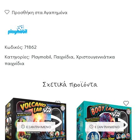
Άγριας
Προσθήκη στα Αγαπημένα
Δύσης
ποσότητα
Κωδικός:
71862
Κατηγορίες:
Playmobil
,
Παιχνίδια
,
Χριστουγεννιάτικα
παιχνίδια
Σχετικά προϊόντα
ΕΞΑΝΤΛΗΜΈΝΟ
ΕΞΑΝΤΛΗΜΈΝΟ