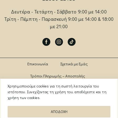
Δευτέρα - Τετάρτη - Σάββατο 9:00 με 14:00
Τρίτη - Πέμπτη - Παρασκευή 9:00 με 14:00 & 18:00
με 21:00
Facebook
Instagram
Tik-
tok
Επικοινωνία
Σχετικά με Εμάς
Τρόποι Πληρωμής – Αποστολής
Χρησιμοποιούμε cookies για τη σωστή λειτουργία του
Πολιτική Αλλαγών – Επιστροφών
Brands
ιστότοπου. Συνεχίζοντας τη χρήση του, αποδέχεστε και τη
χρήση των cookies.
Όροι Χρήσης
Πολιτική Απορρήτου
ΑΠΟΔΟΧΗ
ΑΡ. ΓΕΜΗ: 13841956000