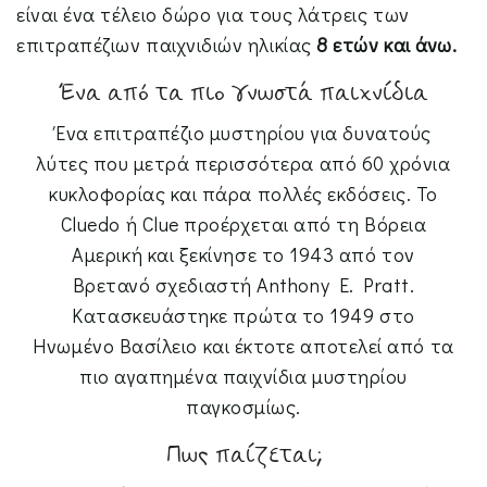
είναι ένα τέλειο δώρο για τους λάτρεις των
επιτραπέζιων παιχνιδιών ηλικίας
8 ετών και άνω.
Ένα από τα πιο γνωστά παιχνίδια
Ένα επιτραπέζιο μυστηρίου για δυνατούς
λύτες που μετρά περισσότερα από 60 χρόνια
κυκλοφορίας και πάρα πολλές εκδόσεις. Το
Cluedo ή Clue προέρχεται από τη Βόρεια
Αμερική και ξεκίνησε το 1943 από τον
Βρετανό σχεδιαστή Anthony E. Pratt.
Κατασκευάστηκε πρώτα το 1949 στο
Ηνωμένο Βασίλειο και έκτοτε αποτελεί από τα
πιο αγαπημένα παιχνίδια μυστηρίου
παγκοσμίως.
Πως παίζεται;