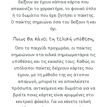
δείξουν αν έχουν κάποια κάρτα που
απεικονίζει το χαρακτήρα, το φονικό όπλο
ή το δωμάτιο που έχει ζητήσει ο παίκτης.
Ο παίκτης σημειώνει όσα του δείξουν ή και
όχι.
Ποιος θα κάνει τη τελική υπόθεση;
Όσο το παιχνίδι προχωράει, οι παίκτες
σημειώνουν στα ειδικά σημειωματάρια τις
υποθέσεις και τις εικασίες τους. Καθώς οι
υπόλοιποι παίκτες δείχνουν κάρτες που
έχουν, με τη μέθοδο της εις άτοπον
απαγωγή, μπορείτε να αποκλείσετε
πρόσωπα, αντικείμενα και δωμάτια για να
βρείτε ποιες κάρτες είναι κρυμμένες στο
κεντρικό φάκελο. Για να κάνετε τελική