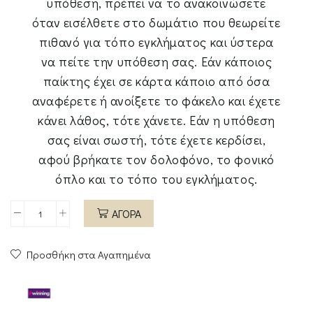
υπόθεση, πρέπει να το ανακοινώσετε
όταν εισέλθετε στο δωμάτιο που θεωρείτε
πιθανό για τόπο εγκλήματος και ύστερα
να πείτε την υπόθεση σας. Εάν κάποιος
παίκτης έχει σε κάρτα κάποιο από όσα
αναφέρετε ή ανοίξετε το φάκελο και έχετε
κάνει λάθος, τότε χάνετε. Εάν η υπόθεση
σας είναι σωστή, τότε έχετε κερδίσει,
αφού βρήκατε τον δολοφόνο, το φονικό
όπλο και το τόπο του εγκλήματος.
ΑΓΟΡΑ
Cluedo
Dracula
Προσθήκη στα Αγαπημένα
ποσότητα