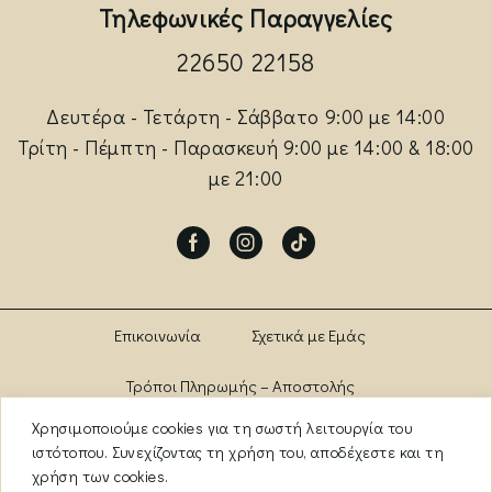
Τηλεφωνικές Παραγγελίες
22650 22158
Δευτέρα - Τετάρτη - Σάββατο 9:00 με 14:00
Τρίτη - Πέμπτη - Παρασκευή 9:00 με 14:00 & 18:00
με 21:00
Facebook
Instagram
Tik-
tok
Επικοινωνία
Σχετικά με Εμάς
Τρόποι Πληρωμής – Αποστολής
Χρησιμοποιούμε cookies για τη σωστή λειτουργία του
Πολιτική Αλλαγών – Επιστροφών
Brands
ιστότοπου. Συνεχίζοντας τη χρήση του, αποδέχεστε και τη
χρήση των cookies.
Όροι Χρήσης
Πολιτική Απορρήτου