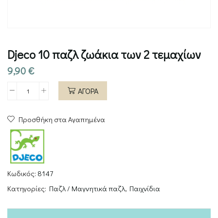
Djeco 10 παζλ ζωάκια των 2 τεμαχίων
9,90
€
ΑΓΟΡΑ
Djeco
10
Προσθήκη στα Αγαπημένα
παζλ
ζωάκια
των
2
τεμαχίων
Κωδικός:
8147
ποσότητα
Κατηγορίες:
Παζλ / Μαγνητικά παζλ
,
Παιχνίδια