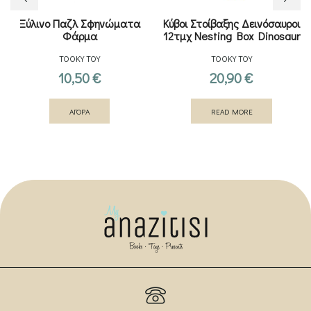
Ξύλινο Παζλ Σφηνώματα
Κύβοι Στοίβαξης Δεινόσαυροι
Φάρμα
12τμχ Nesting Box Dinosaur
TOOKY TOY
TOOKY TOY
10,50
€
20,90
€
ΑΓΟΡΑ
READ MORE