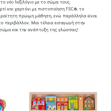
το νέο λεξιλόγιο με το σώμα τους.
τί και χαρτόνι με πιστοποίηση FSC®, το
παραίτητη πρώιμη μάθηση, ενώ παράλληλα είναι
 το περιβάλλον. Μια τέλεια εισαγωγή στην
 σώμα και την ανάπτυξη της γλώσσας!