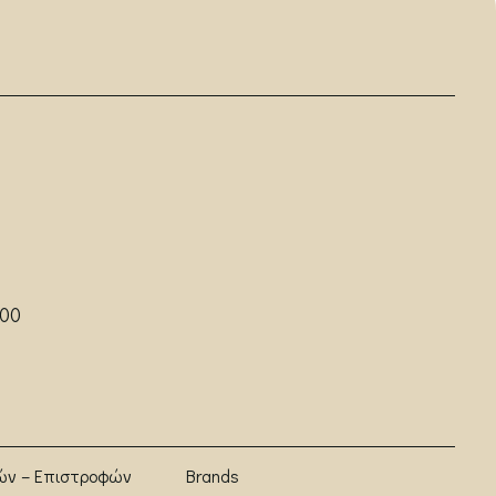
:00
ών – Επιστροφών
Brands