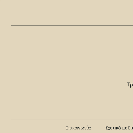
Τρ
Επικοινωνία
Σχετικά με Ε