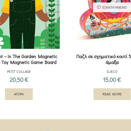
ΕΞΑΝΤΛΗΜΈΝΟ
ht – in The Garden Magnetic
Παζλ σε σχηματικό κουτί 5
p Toy Magnetic Game Board
άμαξα
 and Match Magnetic Pieces
PETIT COLLAGE
DJECO
20,50
€
15,00
€
ΑΓΟΡΑ
READ MORE