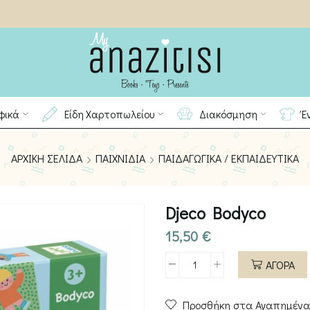
φικά
Είδη Χαρτοπωλείου
Διακόσμηση
Έ
ΑΡΧΙΚΉ ΣΕΛΊΔΑ
ΠΑΙΧΝΊΔΙΑ
ΠΑΙΔΑΓΩΓΙΚΆ / ΕΚΠΑΙΔΕΥΤΙΚΆ
Djeco Bodyco
15,50
€
ΑΓΟΡΑ
Djeco
Bodyco
Προσθήκη στα Αγαπημένα
ποσότητα