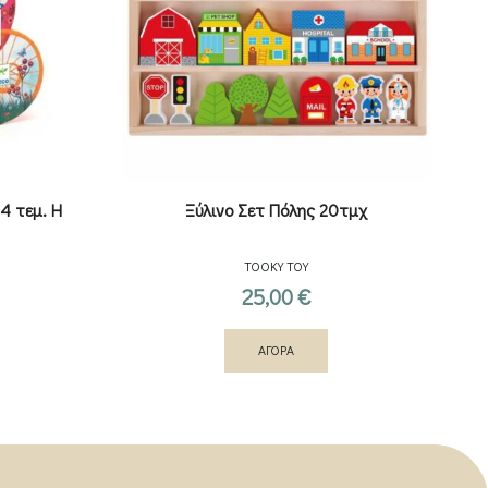
4 τεμ. Η
Ξύλινο Σετ Πόλης 20τμχ
TOOKY TOY
25,00
€
ΑΓΟΡΑ