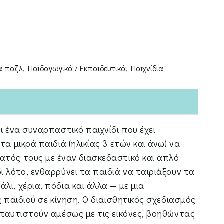
ά παζλ
,
Παιδαγωγικά / Εκπαιδευτικά
,
Παιχνίδια
ι ένα συναρπαστικό παιχνίδι που έχει
τα μικρά παιδιά (ηλικίας 3 ετών και άνω) να
ατός τους με έναν διασκεδαστικό και απλό
ι λότο, ενθαρρύνει τα παιδιά να ταιριάξουν τα
λι, χέρια, πόδια και άλλα — με μια
ς παιδιού σε κίνηση. Ο διαισθητικός σχεδιασμός
 ταυτιστούν αμέσως με τις εικόνες, βοηθώντας