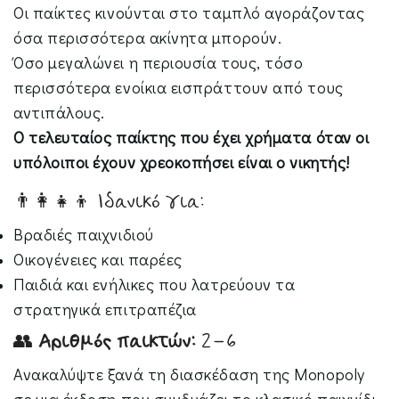
Οι παίκτες κινούνται στο ταμπλό αγοράζοντας
όσα περισσότερα ακίνητα μπορούν.
Όσο μεγαλώνει η περιουσία τους, τόσο
περισσότερα ενοίκια εισπράττουν από τους
αντιπάλους.
Ο τελευταίος παίκτης που έχει χρήματα όταν οι
υπόλοιποι έχουν χρεοκοπήσει είναι ο νικητής!
👨‍👩‍👧‍👦 Ιδανικό για:
Βραδιές παιχνιδιού
Οικογένειες και παρέες
Παιδιά και ενήλικες που λατρεύουν τα
στρατηγικά επιτραπέζια
👥
Αριθμός παικτών:
2–6
Ανακαλύψτε ξανά τη διασκέδαση της Monopoly
σε μια έκδοση που συνδυάζει το κλασικό παιχνίδι