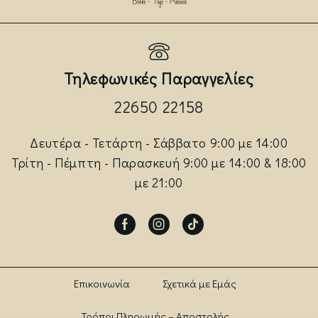
Τηλεφωνικές Παραγγελίες
22650 22158
Δευτέρα - Τετάρτη - Σάββατο 9:00 με 14:00
Τρίτη - Πέμπτη - Παρασκευή 9:00 με 14:00 & 18:00
με 21:00
Facebook
Instagram
Tik-
tok
Επικοινωνία
Σχετικά με Εμάς
Τρόποι Πληρωμής – Αποστολής