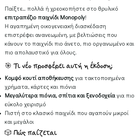
Παίξτε… πολλά ή χρεοκοπήστε στο θρυλικό
επιτραπέζιο παιχνίδι Monopoly
!
Η αγαπημένη οικογενειακή διασκέδαση
επιστρέφει ανανεωμένη, με βελτιώσεις που
κάνουν το παιχνίδι πιο άνετο, πιο οργανωμένο και
πιο απολαυστικό για όλους.
🎯
Τι νέο προσφέρει αυτή η έκδοση;
Κομψό κουτί αποθήκευσης
για τακτοποιημένα
χρήματα, κάρτες και πιόνια
Μεγαλύτερα πιόνια, σπίτια και ξενοδοχεία
για πιο
εύκολο χειρισμό
Πιστή στο κλασικό παιχνίδι που αγαπούν μικροί
και μεγάλοι
🎲
Πώς παίζεται