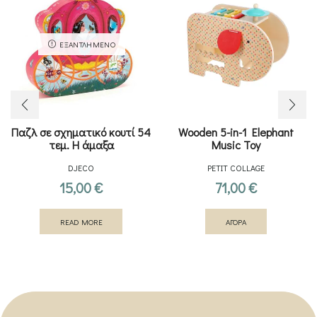
ΕΞΑΝΤΛΗΜΈΝΟ
Παζλ σε σχηματικό κουτί 54
Wooden 5-in-1 Elephant
τεμ. Η άμαξα
Music Toy
DJECO
PETIT COLLAGE
15,00
€
71,00
€
READ MORE
ΑΓΟΡΑ