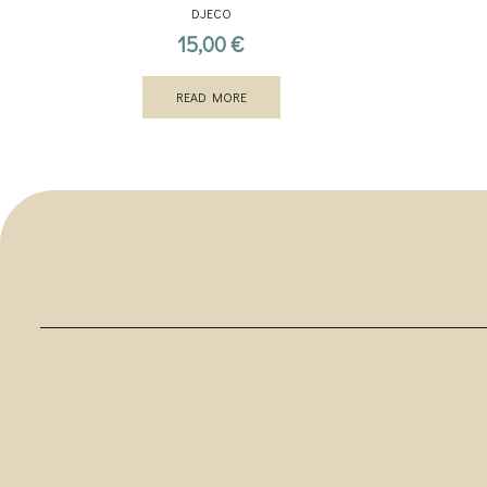
DJECO
15,00
€
READ MORE