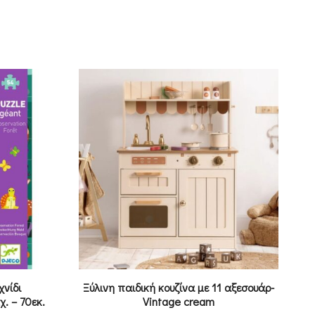
χνίδι
Ξύλινη παιδική κουζίνα με 11 αξεσουάρ-
Π
. – 70εκ.
Vintage cream