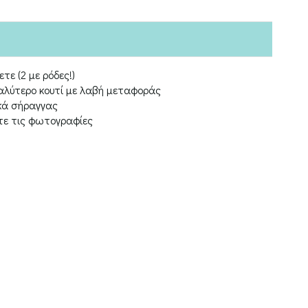
τε (2 με ρόδες!)
αλύτερο κουτί με λαβή μεταφοράς
κά σήραγγας
τε τις φωτογραφίες