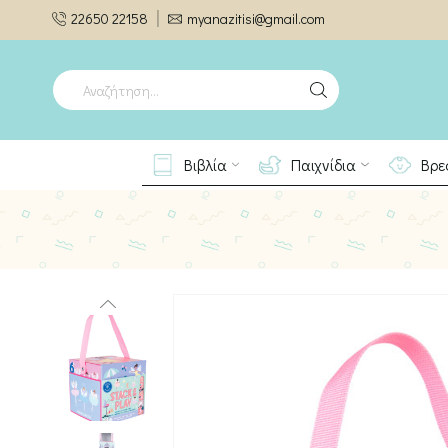
22650 22158
myanazitisi@gmail.com
SEARCH
INPUT
Βιβλία
Παιχνίδια
Βρε