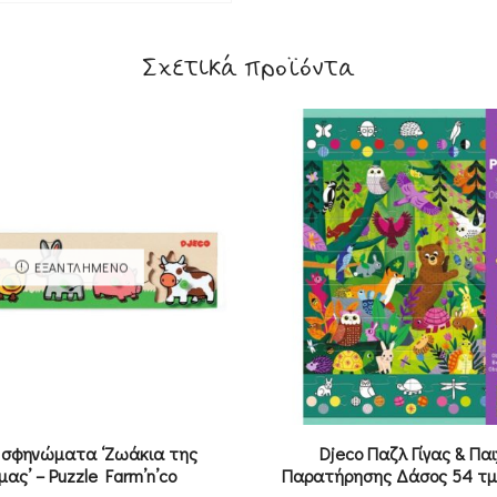
Σχετικά προϊόντα
ΕΞΑΝΤΛΗΜΈΝΟ
 σφηνώματα ‘Ζωάκια της
Djeco Παζλ Γίγας & Παι
ας’ – Puzzle Farm’n’co
Παρατήρησης Δάσος 54 τμχ