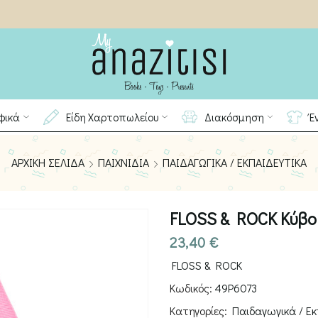
φικά
Είδη Χαρτοπωλείου
Διακόσμηση
Έ
ΑΡΧΙΚΉ ΣΕΛΊΔΑ
ΠΑΙΧΝΊΔΙΑ
ΠΑΙΔΑΓΩΓΙΚΆ / ΕΚΠΑΙΔΕΥΤΙΚΆ
FLOSS & ROCK Κύβο
23,40
€
FLOSS & ROCK
Κωδικός:
49P6073
Κατηγορίες:
Παιδαγωγικά / Εκ